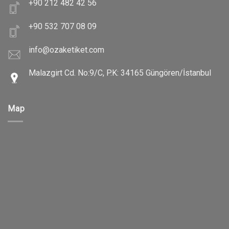
+90 212 482 42 56
+90 532 707 08 09
info@ozaketiket.com
Malazgirt Cd. No:9/C, P.K: 34165 Güngören/İstanbul
Map